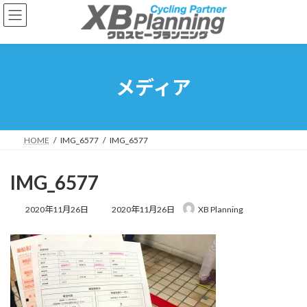
コ
ナ
ン
ビ
テ
ゲ
ン
ー
ツ
シ
へ
ョ
メディア
ス
ン
キ
に
ッ
移
プ
動
HOME
IMG_6577
IMG_6577
IMG_6577
最
2020年11月26日
2020年11月26日
XB Planning
終
更
新
日
時
: