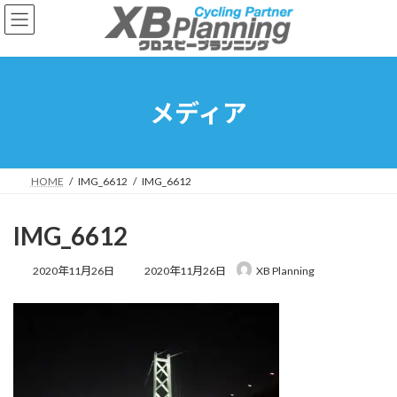
コ
ナ
ン
ビ
テ
ゲ
ン
ー
ツ
シ
へ
ョ
メディア
ス
ン
キ
に
ッ
移
プ
動
HOME
IMG_6612
IMG_6612
IMG_6612
最
2020年11月26日
2020年11月26日
XB Planning
終
更
新
日
時
: