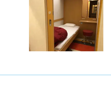
日
時
: