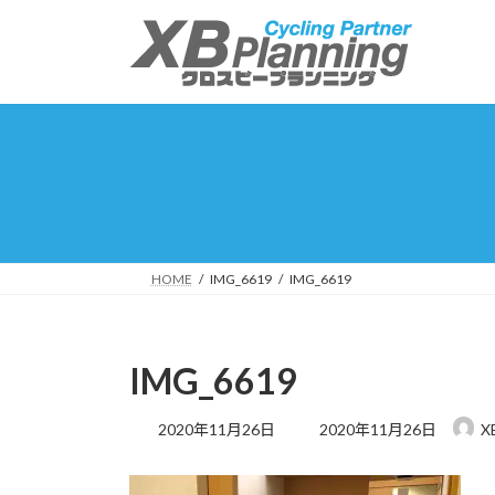
コ
ナ
ン
ビ
テ
ゲ
ン
ー
ツ
シ
へ
ョ
ス
ン
キ
に
ッ
移
プ
動
HOME
IMG_6619
IMG_6619
IMG_6619
最
2020年11月26日
2020年11月26日
X
終
更
新