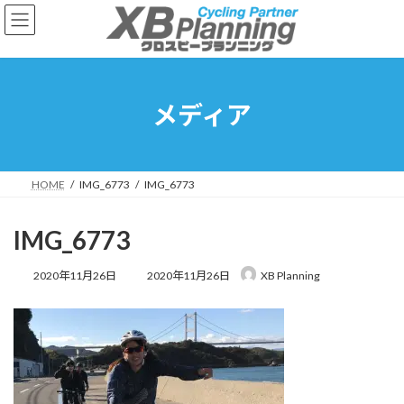
コ
ナ
ン
ビ
テ
ゲ
ン
ー
ツ
シ
へ
ョ
メディア
ス
ン
キ
に
ッ
移
プ
動
HOME
IMG_6773
IMG_6773
IMG_6773
最
2020年11月26日
2020年11月26日
XB Planning
終
更
新
日
時
: