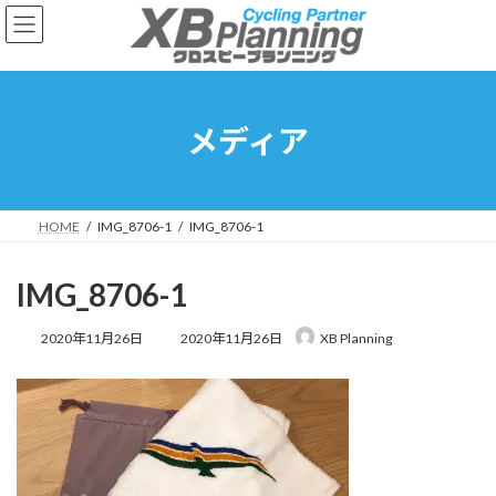
コ
ナ
ン
ビ
テ
ゲ
ン
ー
ツ
シ
へ
ョ
メディア
ス
ン
キ
に
ッ
移
プ
動
HOME
IMG_8706-1
IMG_8706-1
IMG_8706-1
最
2020年11月26日
2020年11月26日
XB Planning
終
更
新
日
時
: