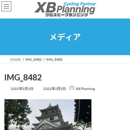
コ
ナ
ン
ビ
テ
ゲ
ン
ー
ツ
シ
へ
ョ
メディア
ス
ン
キ
に
ッ
移
プ
動
HOME
IMG_8482
IMG_8482
IMG_8482
最
2022年1月5日
2022年1月5日
XB Planning
終
更
新
日
時
: