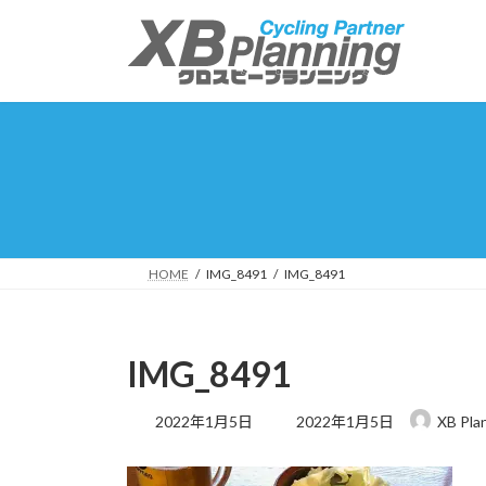
コ
ナ
ン
ビ
テ
ゲ
ン
ー
ツ
シ
へ
ョ
ス
ン
キ
に
ッ
移
プ
動
HOME
IMG_8491
IMG_8491
IMG_8491
最
2022年1月5日
2022年1月5日
XB Pla
終
更
新