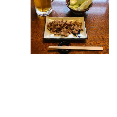
日
時
: