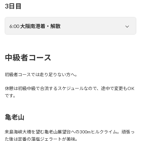
3日目
夕食の会場へ徒歩で移動します。
6:00
大阪南港着・解散
バスセンターから連絡バスにて東予港へ向かいます。
中級者コース
初級者コースでは走り足りない方へ。
休憩は初級中級で合流するスケジュールなので、途中で変更もOK
です。
亀老山
来島海峡大橋を望む亀老山展望台への300mヒルクライム。頑張っ
た後は定番の藻塩ジェラートが美味。