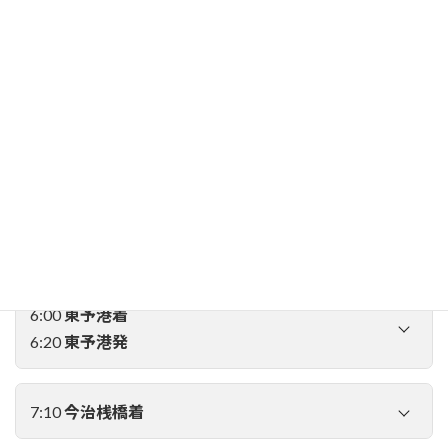
20:00
大阪南港オレンジフェリー ターミナル集合・
乗船
21:00
船内レストランにて夕食・翌日のご案内
22:00
大阪南港発
2日目
6:00
東予港着
6:20
東予港発
7:10
今治桟橋着