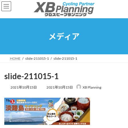
コ
ナ
ン
ビ
テ
ゲ
ン
ー
ツ
シ
へ
ョ
メディア
ス
ン
キ
に
ッ
移
プ
動
HOME
slide-211015-1
slide-211015-1
slide-211015-1
最
2021年10月15日
2021年10月15日
XB Planning
終
更
新
日
時
: