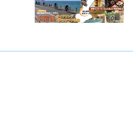
日
時
: