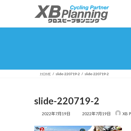
コ
ナ
ン
ビ
テ
ゲ
ン
ー
ツ
シ
へ
ョ
ス
ン
キ
に
ッ
移
プ
動
HOME
slide-220719-2
slide-220719-2
slide-220719-2
最
2022年7月19日
2022年7月19日
XB P
終
更
新