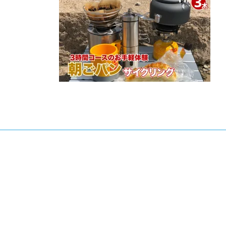
日
時
: