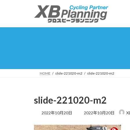
コ
ナ
ン
ビ
テ
ゲ
ン
ー
ツ
シ
へ
ョ
ス
ン
キ
に
ッ
移
プ
動
HOME
slide-221020-m2
slide-221020-m2
slide-221020-m2
最
2022年10月20日
2022年10月20日
X
終
更
新