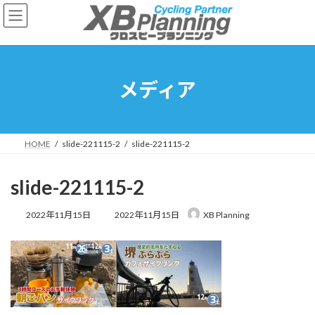
コ
ナ
ン
ビ
テ
ゲ
ン
ー
ツ
シ
へ
ョ
メディア
ス
ン
キ
に
ッ
移
プ
動
HOME
slide-221115-2
slide-221115-2
slide-221115-2
最
2022年11月15日
2022年11月15日
XB Planning
終
更
新
日
時
: