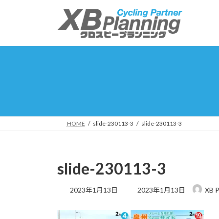
コ
ナ
ン
ビ
テ
ゲ
ン
ー
ツ
シ
へ
ョ
ス
ン
キ
に
ッ
移
プ
動
HOME
slide-230113-3
slide-230113-3
slide-230113-3
最
2023年1月13日
2023年1月13日
XB P
終
更
新