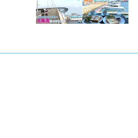
日
時
: