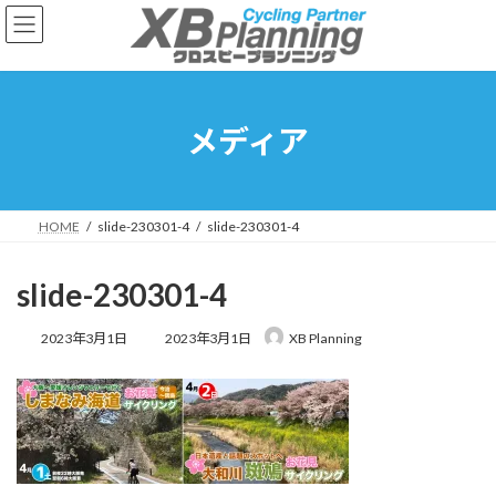
コ
ナ
ン
ビ
テ
ゲ
ン
ー
ツ
シ
へ
ョ
メディア
ス
ン
キ
に
ッ
移
プ
動
HOME
slide-230301-4
slide-230301-4
slide-230301-4
最
2023年3月1日
2023年3月1日
XB Planning
終
更
新
日
時
: