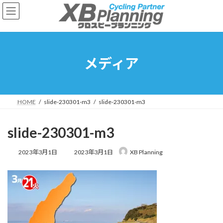
コ
ナ
ン
ビ
テ
ゲ
ン
ー
ツ
シ
へ
ョ
メディア
ス
ン
キ
に
ッ
移
プ
動
HOME
slide-230301-m3
slide-230301-m3
slide-230301-m3
最
2023年3月1日
2023年3月1日
XB Planning
終
更
新
日
時
: