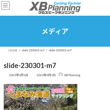
コ
ナ
ン
ビ
テ
ゲ
ン
ー
ツ
シ
へ
ョ
メディア
ス
ン
キ
に
ッ
移
プ
動
HOME
slide-230301-m7
slide-230301-m7
slide-230301-m7
最
2023年3月1日
2023年3月1日
XB Planning
終
更
新
日
時
: