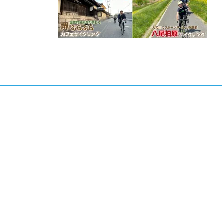
日
時
: