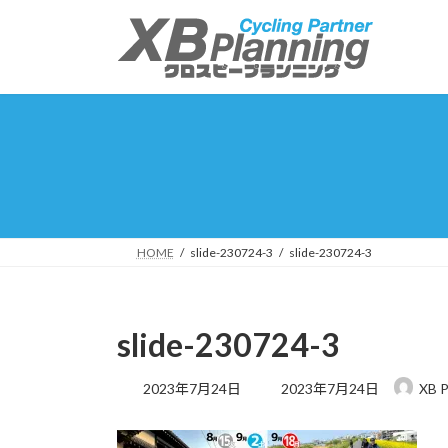
コ
ナ
ン
ビ
テ
ゲ
ン
ー
ツ
シ
へ
ョ
ス
ン
キ
に
ッ
移
プ
動
HOME
slide-230724-3
slide-230724-3
slide-230724-3
最
2023年7月24日
2023年7月24日
XB P
終
更
新