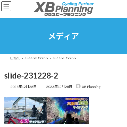
コ
ナ
ン
ビ
テ
ゲ
ン
ー
ツ
シ
へ
ョ
メディア
ス
ン
キ
に
ッ
移
プ
動
HOME
slide-231228-2
slide-231228-2
slide-231228-2
最
2023年12月28日
2023年12月28日
XB Planning
終
更
新
日
時
: