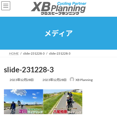
コ
ナ
ン
ビ
テ
ゲ
ン
ー
ツ
シ
へ
ョ
メディア
ス
ン
キ
に
ッ
移
プ
動
HOME
slide-231228-3
slide-231228-3
slide-231228-3
最
2023年12月28日
2023年12月28日
XB Planning
終
更
新
日
時
: