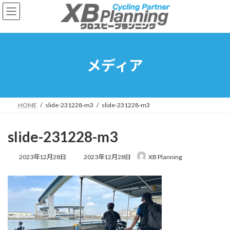
コ
ナ
ン
ビ
テ
ゲ
ン
ー
ツ
シ
へ
ョ
メディア
ス
ン
キ
に
ッ
移
プ
動
HOME
slide-231228-m3
slide-231228-m3
slide-231228-m3
最
2023年12月28日
2023年12月28日
XB Planning
終
更
新
日
時
: