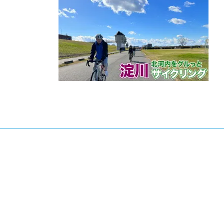
日
時
: