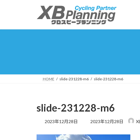
コ
ナ
ン
ビ
テ
ゲ
ン
ー
ツ
シ
へ
ョ
ス
ン
キ
に
ッ
移
プ
動
HOME
slide-231228-m6
slide-231228-m6
slide-231228-m6
最
2023年12月28日
2023年12月28日
X
終
更
新