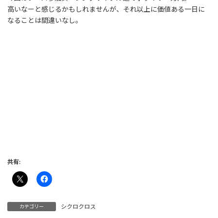
高いなーと感じるかもしれませんが、それ以上に価値ある一日に
なることは間違いなし。
#クロスビープランニング #サイクリングパートナー #XBPlanning
#大阪 #奈良 #兵庫 #神戸 #京都 #和歌山 #OSAKA #KYOTO #淀川 #
大和川 #初心者 #未経験者 #サイクリング #ツアー #ガイド #レンタ
ル #レンタルバイク #レンタサイクル #自転車 #淡路島 #アワイチ
#琵琶湖 #ビワイチ #しまなみ海道 #篠山 #サポート #ロードバイク
#マウンテンバイク #クロスバイク #子供用 # #e-Bike #レンタルピ
ット #住吉 #住之江 #堺 #体験サイクリング #シクロクロ
ス #レースサポート
共有:
シクロクロス
カテゴリー