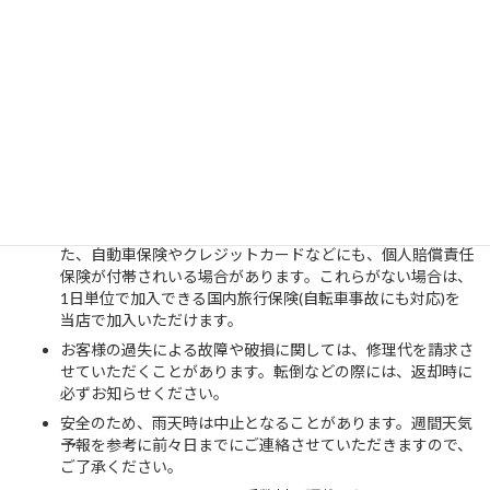
注意事項
18歳未満のお客様のみでのご参加はお断りさせていただき
ます。必ず保護者の方も同伴参加をお願いします。
ヘルメットは必ず正しく着用いただき、動きやすい服装、運
動靴でご利用ください。巻き込みの危険があるためサンダ
ル、スカートは不可とさせていただきます。グローブ、サン
グラス、日焼け止めなどもあれば便利です。
条例にて自転車保険の加入が義務付けられています。普段自
転車に乗られている方であれば加入済みかと思います。ま
た、自動車保険やクレジットカードなどにも、個人賠償責任
保険が付帯されいる場合があります。これらがない場合は、
1日単位で加入できる国内旅行保険(自転車事故にも対応)を
当店で加入いただけます。
お客様の過失による故障や破損に関しては、修理代を請求さ
せていただくことがあります。転倒などの際には、返却時に
必ずお知らせください。
安全のため、雨天時は中止となることがあります。週間天気
予報を参考に前々日までにご連絡させていただきますので、
ご了承ください。