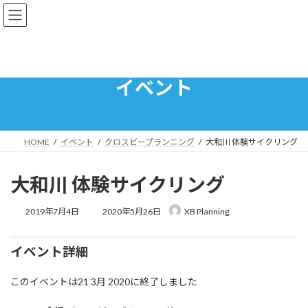
コ
ナ
ン
ビ
テ
ゲ
ン
ー
ツ
シ
へ
ョ
イベント
ス
ン
キ
に
ッ
移
プ
動
HOME
イベント
クロスビープランニング
大和川 体験サイクリング
大和川 体験サイクリング
最
2019年7月4日
2020年5月26日
XB Planning
終
更
新
イベント詳細
日
時
このイベントは21 3月 2020に終了しました
: