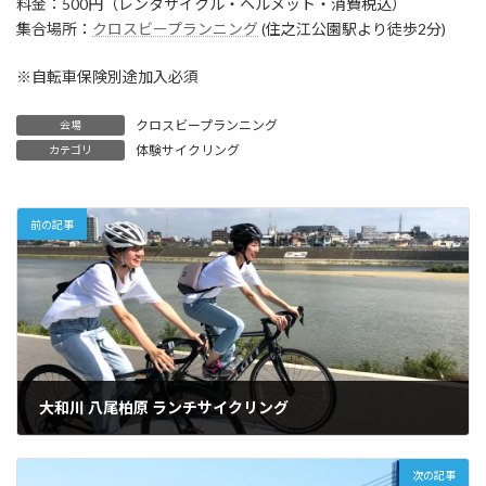
料金：500円（レンタサイクル・ヘルメット・消費税込）
集合場所：
クロスビープランニング
(住之江公園駅より徒歩2分)
※自転車保険別途加入必須
クロスビープランニング
会場
体験サイクリング
カテゴリ
前の記事
大和川 八尾柏原 ランチサイクリング
2019年7月4日
次の記事