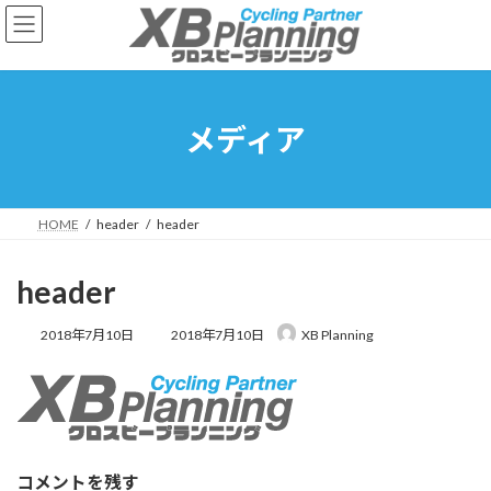
コ
ナ
ン
ビ
テ
ゲ
ン
ー
ツ
シ
へ
ョ
メディア
ス
ン
キ
に
ッ
移
プ
動
HOME
header
header
header
最
2018年7月10日
2018年7月10日
XB Planning
終
更
新
日
時
:
コメントを残す