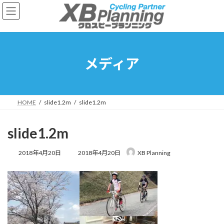
コ
ナ
ン
ビ
テ
ゲ
ン
ー
ツ
シ
へ
ョ
メディア
ス
ン
キ
に
ッ
移
プ
動
HOME
slide1.2m
slide1.2m
slide1.2m
最
2018年4月20日
2018年4月20日
XB Planning
終
更
新
日
時
: