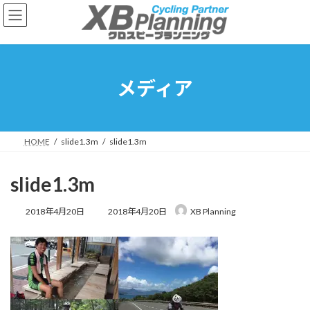
コ
ナ
ン
ビ
テ
ゲ
ン
ー
ツ
シ
へ
ョ
メディア
ス
ン
キ
に
ッ
移
プ
動
HOME
slide1.3m
slide1.3m
slide1.3m
最
2018年4月20日
2018年4月20日
XB Planning
終
更
新
日
時
: