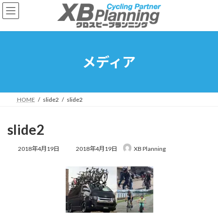
コ
ナ
ン
ビ
テ
ゲ
ン
ー
ツ
シ
へ
ョ
メディア
ス
ン
キ
に
ッ
移
プ
動
HOME
slide2
slide2
slide2
最
2018年4月19日
2018年4月19日
XB Planning
終
更
新
日
時
: