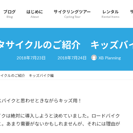
ブログ
はじめに
サイクリングツアー
レンタル
Blog
About
Cycling Tour
Rental Items
タサイクルのご紹介 キッズバ
最
2018年7月23日
2018年7月24日
XB Planning
終
更
新
日
サイクルのご紹介 キッズバイク編
時
:
スバイクと思わせときながらキッズ用！
イクは絶対に導入しようと決めていました。ロードバイク
と。あまり需要がないかもしれませんが、それには理由が