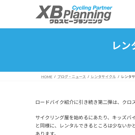
コ
ナ
ン
ビ
テ
ゲ
ン
ー
ツ
シ
へ
ョ
レン
ス
ン
キ
に
ッ
移
プ
動
HOME
ブログ・ニュース
レンタサイクル
レンタ
ロードバイク紹介に引き続き第二弾は、クロ
サイクリング屋を始めるにあたり、キッズバ
と同様に、レンタルできるところは少ないか
あります。