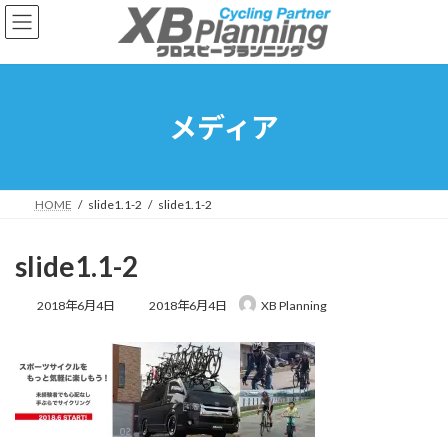
コ
ナ
ン
ビ
テ
ゲ
ン
ー
ツ
シ
へ
ョ
メディア
ス
ン
キ
に
ッ
移
プ
動
HOME
slide1.1-2
slide1.1-2
slide1.1-2
最
2018年6月4日
2018年6月4日
XB Planning
終
更
新
日
時
: