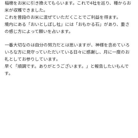
稲穂をお米に引き換えてもらいます。これで4社を巡り、種からお
米が収穫できました。
これを普段のお米に混ぜていただくことでご利益を得ます。
境内にある「おいとしぼし社」には「おもかる石」があり、重さ
の感じ方によって願いを占います。
一番大切なのは自分の努力だとは思いますが、神様を含めていろ
いろな方に見守っていただいている日々に感謝し、月に一度のお
礼としてお参りしています。
早く「順調です。ありがとうございます。」と報告したいもんで
す。
#クロスビープランニング #サイクリングパートナー #XBPlanning
#大阪 #奈良 #兵庫 #神戸 #京都 #和歌山 #OSAKA #KYOTO #淀川 #
大和川 #初心者 #未経験者 #サイクリング #ツアー #ガイド #レンタ
ル #レンタルバイク #レンタサイクル #自転車 #淡路島 #アワイチ
#琵琶湖 #ビワイチ #しまなみ海道 #篠山 #サポート #ロードバイク
#マウンテンバイク #クロスバイク #子供用 #はったつさん #住吉大
社 #初辰参り