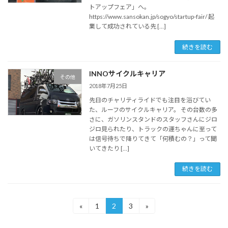
トアップフェア」へ。
https://www.sansokan.jp/sogyo/startup-fair/ 起
業して成功されている先 […]
続きを読む
INNOサイクルキャリア
その他
2018年7月25日
先日のチャリティライドでも注目を浴びてい
た、ルーフのサイクルキャリア。 その台数の多
さに、ガソリンスタンドのスタッフさんにジロ
ジロ見られたり、トラックの運ちゃんに至って
は信号待ちで降りてきて「何積むの？」って聞
いてきたり […]
続きを読む
投
«
1
2
3
»
固
固
固
定
定
定
稿
ペ
ペ
ペ