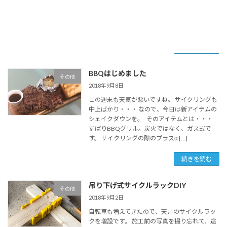
家内安全を願って、毎月最初の辰の日にお参り
します。 「初辰=はったつ＝発達」ですね。 48
回参拝すれば満願成就。 「四十八辰=しじゅ […]
続きを読む
BBQはじめました
その他
2018年9月8日
この週末も天気が悪いですね。 サイクリングも
中止ばかり・・・ なので、今日は新アイテムの
シェイクダウンを。 そのアイテムとは・・・
ずばりBBQグリル。炭火ではなく、ガス式で
す。 サイクリングの際のプラスα […]
続きを読む
吊り下げ式サイクルラックDIY
その他
2018年9月2日
自転車も増えてきたので、天井のサイクルラッ
クを増設です。 施工前の写真を撮り忘れて、途