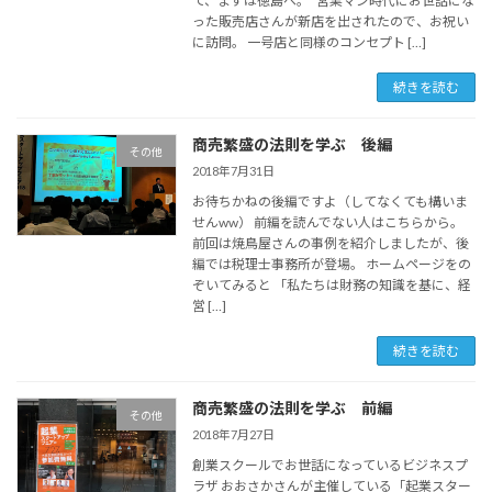
て、まずは徳島へ。 営業マン時代にお世話にな
った販売店さんが新店を出されたので、お祝い
に訪問。 一号店と同様のコンセプト […]
続きを読む
商売繁盛の法則を学ぶ 後編
その他
2018年7月31日
お待ちかねの後編ですよ（してなくても構いま
せんww） 前編を読んでない人はこちらから。
前回は焼鳥屋さんの事例を紹介しましたが、後
編では税理士事務所が登場。 ホームページをの
ぞいてみると 「私たちは財務の知識を基に、経
営 […]
続きを読む
商売繁盛の法則を学ぶ 前編
その他
2018年7月27日
創業スクールでお世話になっているビジネスプ
ラザ おおさかさんが主催している「起業スター