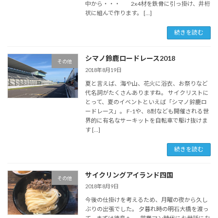
中から・・・ 2x4材を鉄骨に引っ掛け、井桁
状に組んで作ります。 […]
続きを読む
シマノ鈴鹿ロードレース2018
その他
2018年8月19日
夏と言えば、海や山、花火に浴衣、お祭りなど
代名詞がたくさんありますね。 サイクリストに
とって、夏のイベントといえば「シマノ鈴鹿ロ
ードレース」。 F-1や、8耐なども開催される世
界的に有名なサーキットを自転車で駆け抜けま
す […]
続きを読む
サイクリングアイランド四国
その他
2018年8月9日
今後の仕掛けを考えるため、月曜の夜から久し
ぶりの出張でした。 夕暮れ時の明石大橋を渡っ