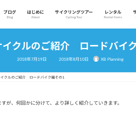
ブログ
はじめに
サイクリングツアー
レンタル
Blog
About
Cycling Tour
Rental Items
サイクルのご紹介 ロードバイク
最
2018年7月19日
2018年8月10日
XB Planning
終
更
新
日
イクルのご紹介 ロードバイク編その1
時
:
ますが、何回かに分けて、より詳しく紹介していきます。