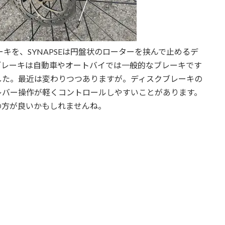
ーキを、SYNAPSEは円盤状のローターを挟んで止めるデ
ブレーキは自動車やオートバイでは一般的なブレーキです
した。最近は変わりつつありますが。ディスクブレーキの
レバー操作が軽くコントロールしやすいことがあります。
の方が良いかもしれませんね。
B Planning #大阪 #奈良 #兵庫 #神戸 #京都 #和歌山
 #未経験者 #サイクリング #ツアー #ガイド #レンタル #レンタ
ム #ノルウェー #十三峠 #葡萄坂 #淡路島 #アワイチ #琵
ト #ロードバイク #マウンテンバイク #クロスバイク #子供
ド #住之江 #八尾 #柏原