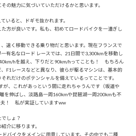
にその魅力に気づいていただけるかと思います。
えていると、ドギモ抜かれます。
えた方が良いです。私も、初めてロードバイクを一漕ぎし
く、速く移動できる乗り物だと思います。現在フランスで
有名なロード レースでは、21日間で3,300kmを移動し
0km/hを越え、下りだと90km/hってことも！ もちろん
、F1レースなどと異なり、彼らが駆るマシンは、基本的
りそれだけのポテンシャルを備えているってことです。
ますが、これがあっという間に走れちゃうんです（坂道や
距離を伸ばし、淡路島一周160kmや琵琶湖一周200kmも不
夫！ 私が実証していますww
たでしょ？
の紹介に移ります。
ードバイクをメインに用意しています。その中でも二種