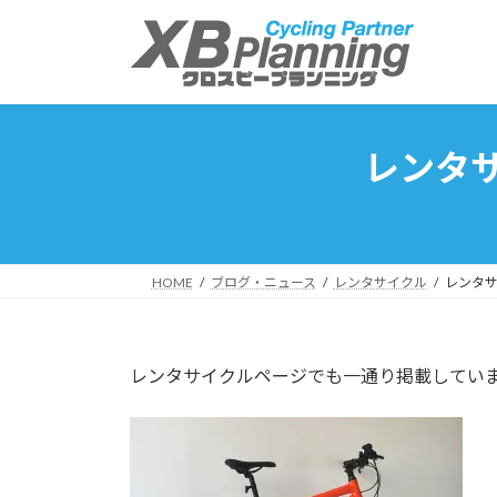
コ
ナ
ン
ビ
テ
ゲ
ン
ー
ツ
シ
へ
ョ
レンタ
ス
ン
キ
に
ッ
移
プ
動
HOME
ブログ・ニュース
レンタサイクル
レンタサ
レンタサイクルページでも一通り掲載してい