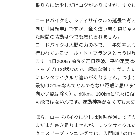
乗り方には少しだけコツがいりますが、すぐ
ロードバイクを、シティサイクルの延長で考
同じ「自転車」ですが、全く違う乗り物と考
た瞬間の感動は今でも忘れられません。
ロードバイクは人間の力のみで、一番効率よ
行われているツール・ド・フランスと言う世界一
ます。1日200km前後を連日走破。平均速度は4
トッププロの話なので、極端な例ですが。ただ
にレンタサイクルと違いがありません。つま
最初は30kmなんてとんでもない距離に思い
向かい風は除く）。60km、100kmと徐々に
可能ではないんです。運動神経がなくても大丈
ほら、ロードバイクに少しは興味が湧いてき
まだまだ書き足りませんが、レンタサイクル
クロスビープランニング では、入門向けのロ