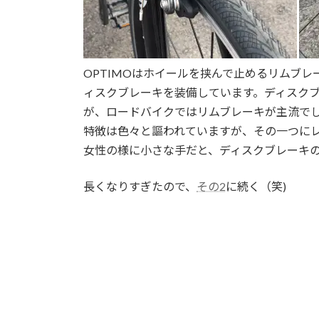
OPTIMOはホイールを挟んで止めるリムブレ
ィスクブレーキを装備しています。ディスク
が、ロードバイクではリムブレーキが主流で
特徴は色々と謳われていますが、その一つに
女性の様に小さな手だと、ディスクブレーキ
長くなりすぎたので、
その2
に続く（笑)
クロスビープランニング #サイクリングパートナー #X
#OSAKA #KYOTO #淀川 #大和川 #初心者
ルバイク #レンタサイクル #自転車 #ヒルクライ
琶湖 #ビワイチ #しまなみ海道 #篠山 #サポー
用 #Bed&Bicycle #大和川 #サイクリングロー