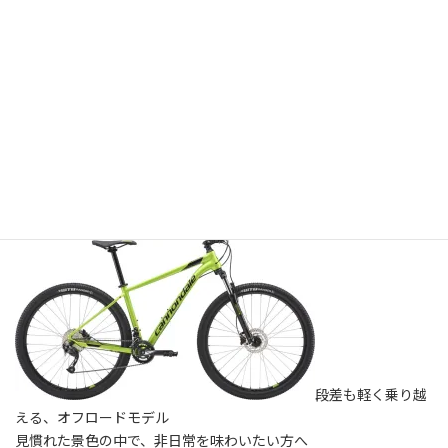
Cannondale CAADX 105
-アルミフレーム/カーボンフォーク
-機械式ディスクブレーキ -セミスリックタイヤ
-22段変速
-サイズ: 48 -適応身長: 160〜167cm（参考）
レンタル価格 (消費税・レンタルヘルメット込)
4,500円/4時間
6,000円/1日 4,800円/追加1日
段差も軽く乗り越
える、オフロードモデル
見慣れた景色の中で、非日常を味わいたい方へ