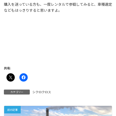
購入を迷っている方も、一度レンタルで参戦してみると、車種選定
などもはっきりすると思いますよ。
#クロスビープランニング #サイクリングパートナー #XBPlanning
#大阪 #奈良 #兵庫 #神戸 #京都 #和歌山 #OSAKA #KYOTO #淀川 #
大和川 #初心者 #未経験者 #サイクリング #ツアー #ガイド #レンタ
ル #レンタルバイク #レンタサイクル #自転車 #淡路島 #アワイチ
#琵琶湖 #ビワイチ #しまなみ海道 #篠山 #サポート #ロードバイク
#マウンテンバイク #クロスバイク #子供用 #シクロクロス #初レー
ス
共有:
シクロクロス
カテゴリー
前の記事